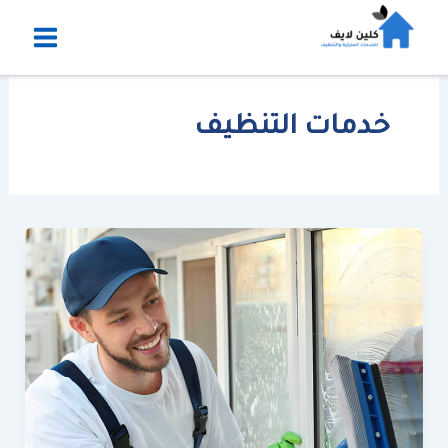
خطي
لى
لمحتوى
خدمات التنظيف
6
أسرار
لـ
شركة
أمسيت
تضمن
نظافة
منزل